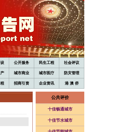
建设
公开服务
民生工程
社会评议
房产
城市商业
城市医疗
防灾管理
工程
招商引资
企业资讯
港 澳 侨
公共评价
十佳畅通城市
十佳节水城市
十佳节能城市