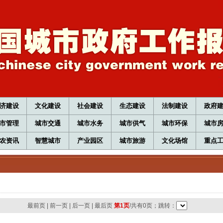
济建设
文化建设
社会建设
生态建设
法制建设
政府
市管理
城市交通
城市水务
城市供气
城市环保
城市
农资讯
智慧城市
产业园区
城市旅游
文化场馆
重点
最前页
|
前一页
|
后一页
|
最后页
第1页
/共有0页；跳转：