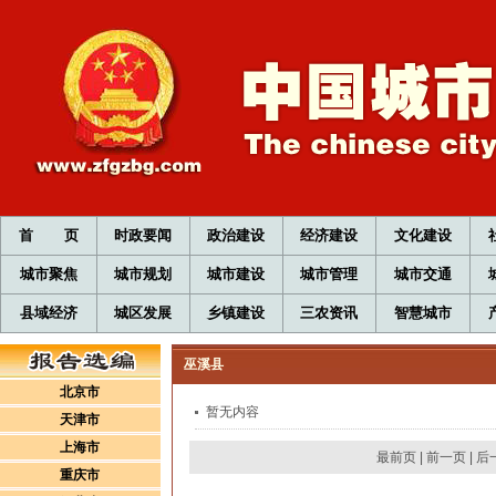
首 页
时政要闻
政治建设
经济建设
文化建设
城市聚焦
城市规划
城市建设
城市管理
城市交通
县域经济
城区发展
乡镇建设
三农资讯
智慧城市
巫溪县
北京市
暂无内容
天津市
上海市
最前页
|
前一页
|
后
重庆市