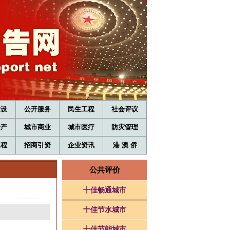
建设
公开服务
民生工程
社会评议
房产
城市商业
城市医疗
防灾管理
工程
招商引资
企业资讯
港 澳 侨
公共评价
十佳畅通城市
十佳节水城市
十佳节能城市