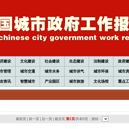
济建设
文化建设
社会建设
生态建设
法制建设
政府
市管理
城市交通
城市水务
城市供气
城市环保
城市
农资讯
智慧城市
产业园区
城市旅游
文化场馆
重点
最前页
|
前一页
|
后一页
|
最后页
第1页
/共有0页；跳转：