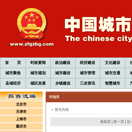
首 页
时政要闻
政治建设
经济建设
文化建设
城市聚焦
城市规划
城市建设
城市管理
城市交通
县域经济
城区发展
乡镇建设
三农资讯
智慧城市
河池市
北京市
暂无内容
天津市
上海市
最前页
|
前一页
|
后
重庆市