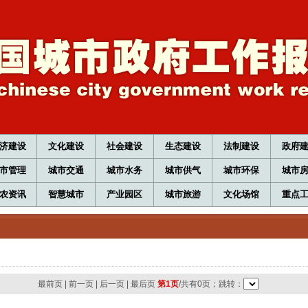
济建设
文化建设
社会建设
生态建设
法制建设
政府
市管理
城市交通
城市水务
城市供气
城市环保
城市
农资讯
智慧城市
产业园区
城市旅游
文化场馆
重点
最前页
|
前一页
|
后一页
|
最后页
第1页
/共有0页；跳转：