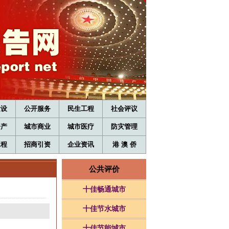
建设
公开服务
民生工程
社会评议
房产
城市商业
城市医疗
防灾管理
工程
招商引资
企业资讯
港 澳 侨
公共评价
十佳畅通城市
十佳节水城市
十佳节能城市