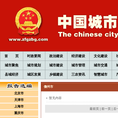
首 页
时政要闻
政治建设
经济建设
文化建设
城市聚焦
城市规划
城市建设
城市管理
城市交通
县域经济
城区发展
乡镇建设
三农资讯
智慧城市
儋州市
北京市
暂无内容
天津市
上海市
最前页
|
前一页
|
后
重庆市