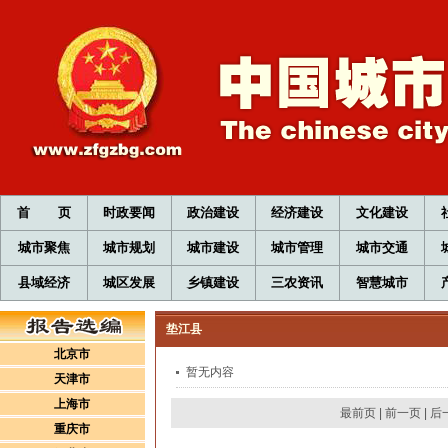
首 页
时政要闻
政治建设
经济建设
文化建设
城市聚焦
城市规划
城市建设
城市管理
城市交通
县域经济
城区发展
乡镇建设
三农资讯
智慧城市
垫江县
北京市
暂无内容
天津市
上海市
最前页
|
前一页
|
后
重庆市