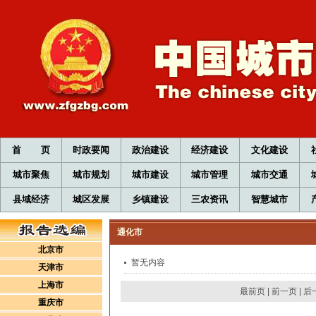
首 页
时政要闻
政治建设
经济建设
文化建设
城市聚焦
城市规划
城市建设
城市管理
城市交通
县域经济
城区发展
乡镇建设
三农资讯
智慧城市
通化市
北京市
暂无内容
天津市
上海市
最前页
|
前一页
|
后
重庆市