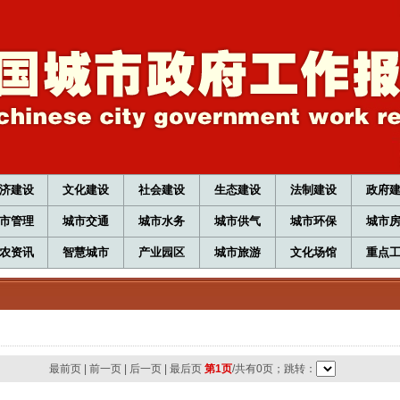
济建设
文化建设
社会建设
生态建设
法制建设
政府
市管理
城市交通
城市水务
城市供气
城市环保
城市
农资讯
智慧城市
产业园区
城市旅游
文化场馆
重点
最前页
|
前一页
|
后一页
|
最后页
第1页
/共有0页；跳转：