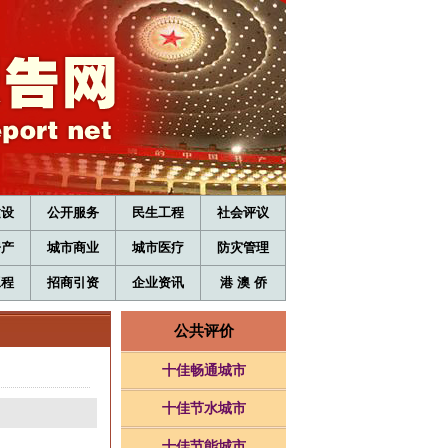
建设
公开服务
民生工程
社会评议
房产
城市商业
城市医疗
防灾管理
工程
招商引资
企业资讯
港 澳 侨
公共评价
十佳畅通城市
十佳节水城市
十佳节能城市