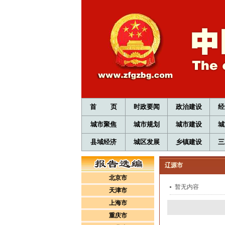
首 页
时政要闻
政治建设
经
城市聚焦
城市规划
城市建设
城
县域经济
城区发展
乡镇建设
三
辽源市
北京市
暂无内容
天津市
上海市
重庆市