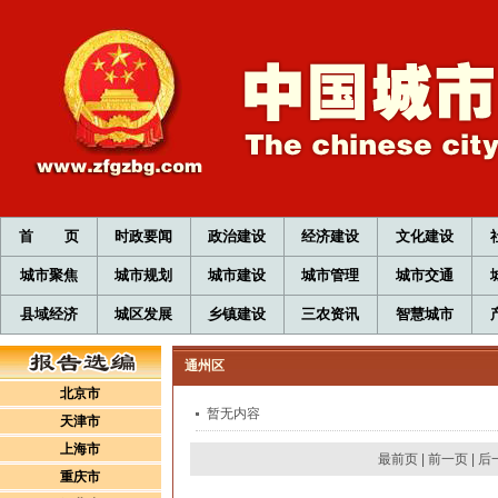
首 页
时政要闻
政治建设
经济建设
文化建设
城市聚焦
城市规划
城市建设
城市管理
城市交通
县域经济
城区发展
乡镇建设
三农资讯
智慧城市
通州区
北京市
暂无内容
天津市
上海市
最前页
|
前一页
|
后
重庆市