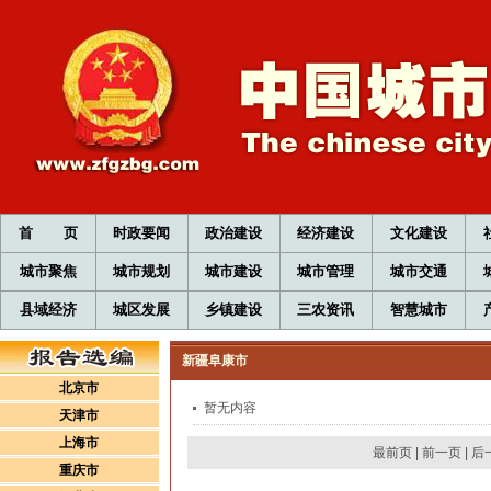
首 页
时政要闻
政治建设
经济建设
文化建设
城市聚焦
城市规划
城市建设
城市管理
城市交通
县域经济
城区发展
乡镇建设
三农资讯
智慧城市
新疆阜康市
北京市
暂无内容
天津市
上海市
最前页
|
前一页
|
后
重庆市