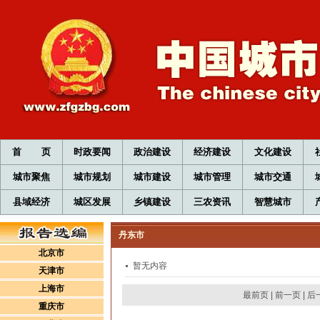
首 页
时政要闻
政治建设
经济建设
文化建设
城市聚焦
城市规划
城市建设
城市管理
城市交通
县域经济
城区发展
乡镇建设
三农资讯
智慧城市
丹东市
北京市
暂无内容
天津市
上海市
最前页
|
前一页
|
后
重庆市